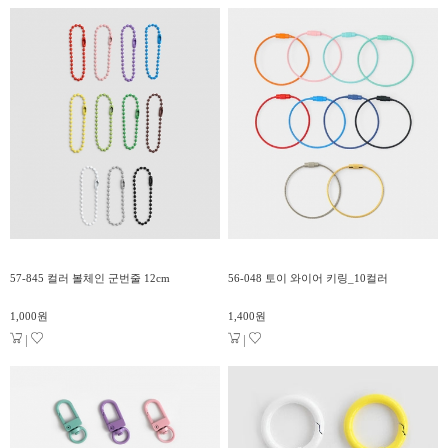
57-845 컬러 볼체인 군번줄 12cm
56-048 토이 와이어 키링_10컬러
1,000원
1,400원
|
|