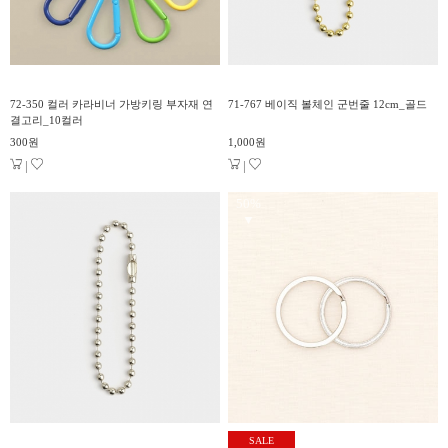
72-350 컬러 카라비너 가방키링 부자재 연
71-767 베이직 볼체인 군번줄 12cm_골드
결고리_10컬러
300원
1,000원
|
|
50%
▼
SALE