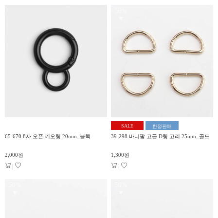
50%
▼
SALE
한정판매
65-670 8자 오픈 키오링 20mm_블랙
39-298 바니팜 고급 D링 고리 25mm_골드
2,000원
1,300원
|
|
50%
50%
▼
▼