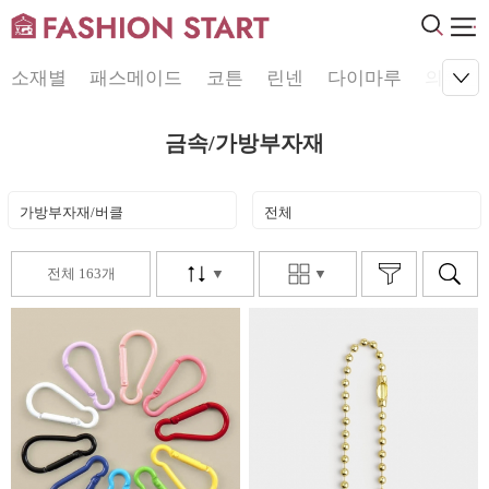
소재별
패스메이드
코튼
린넨
다이마루
의류원
금속/가방부자재
가방부자재/버클
전체
전체 163개
▼
▼