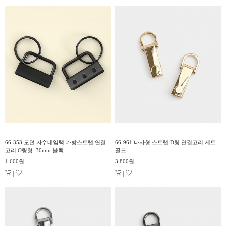
66-353 모던 자수네임택 가방스트랩 연결
66-961 나사형 스트랩 D링 연결고리 세트_
고리 O링형_30mm 블랙
골드
1,600원
3,800원
|
|