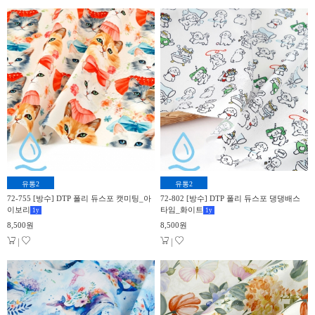
유통2
유통2
72-755 [방수] DTP 폴리 듀스포 캣미팅_아
72-802 [방수] DTP 폴리 듀스포 댕댕배스
이보리
타임_화이트
1
y
1
y
8,500원
8,500원
|
|