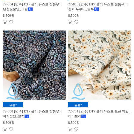
72-804 [방수] DTP 폴리 듀스포 전통무늬
72-805 [방수] DTP 폴리 듀스포 전통무늬
단청꽃문양_그린
청화 두루미_블루
1
y
1
y
8,500원
8,500원
|
|
유통2
유통2
72-808 [방수] DTP 폴리 듀스포 전통무늬
72-754 [방수] DTP 폴리 듀스포 오션 웨일_
자개정원_블랙
아이보리
1
y
1
y
8,500원
8,500원
|
|