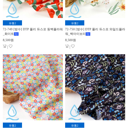
유통2
유통2
72-749 [방수] DTP 폴리 듀스포 동백플라워
72-750 [방수] DTP 폴리 듀스포 와일드플라
_화이트
워_백아이보리
1
y
1
y
8,500원
8,500원
|
|
유통2
유통2