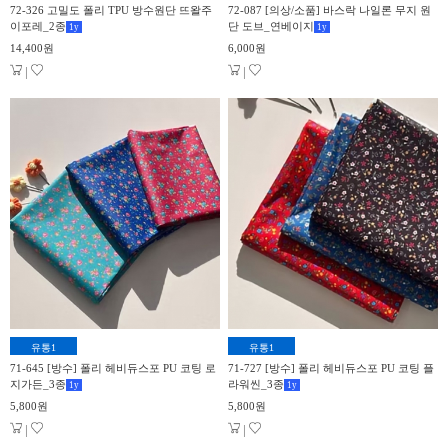
72-326 고밀도 폴리 TPU 방수원단 뜨왈주
72-087 [의상/소품] 바스락 나일론 무지 원
이포레_2종
단 도브_연베이지
1
y
1
y
14,400원
6,000원
|
|
유통1
유통1
71-645 [방수] 폴리 헤비듀스포 PU 코팅 로
71-727 [방수] 폴리 헤비듀스포 PU 코팅 플
지가든_3종
라워씬_3종
1
y
1
y
5,800원
5,800원
|
|