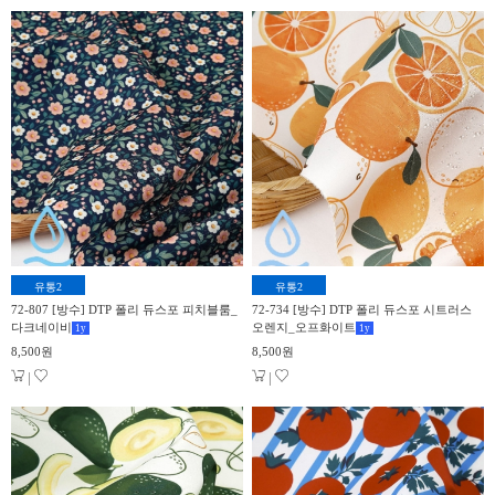
유통2
유통2
72-807 [방수] DTP 폴리 듀스포 피치블룸_
72-734 [방수] DTP 폴리 듀스포 시트러스
다크네이비
오렌지_오프화이트
1
y
1
y
8,500원
8,500원
|
|