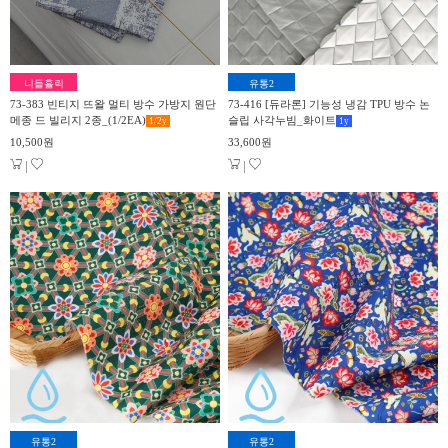
니들홀릭
유통2
73-383 빈티지 뜨왈 멀티 방수 가방지 원단
73-416 [듀라론] 기능성 냉감 TPU 방수 논
메종 드 빌리지 2종_(1/2EA)
슬립 사각누빔_화이트
1/2
y
1
y
10,500원
33,600원
|
|
유통2
유통2