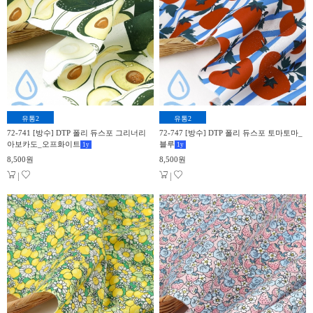
유통2
유통2
72-741 [방수] DTP 폴리 듀스포 그리너리
72-747 [방수] DTP 폴리 듀스포 토마토마_
아보카도_오프화이트
블루
1
y
1
y
8,500원
8,500원
|
|