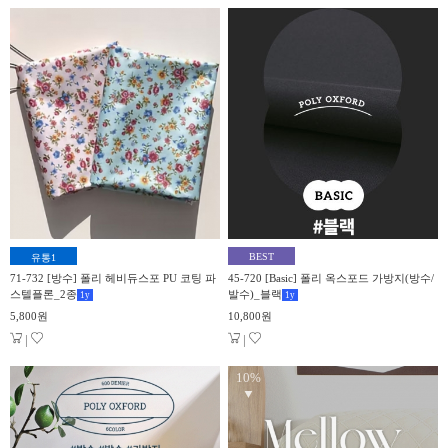
BEST
유통1
71-732 [방수] 폴리 헤비듀스포 PU 코팅 파
45-720 [Basic] 폴리 옥스포드 가방지(방수/
스텔플론_2종
발수)_블랙
1
y
1
y
5,800원
10,800원
|
|
10%
▼