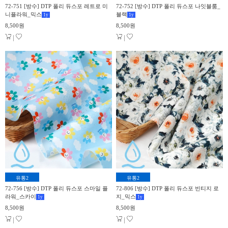
72-751 [방수] DTP 폴리 듀스포 레트로 미
72-752 [방수] DTP 폴리 듀스포 나잇블룸_
니플라워_믹스
블랙
1
y
1
y
8,500원
8,500원
|
|
유통2
유통2
72-756 [방수] DTP 폴리 듀스포 스마일 플
72-806 [방수] DTP 폴리 듀스포 빈티지 로
라워_스카이
지_믹스
1
y
1
y
8,500원
8,500원
|
|