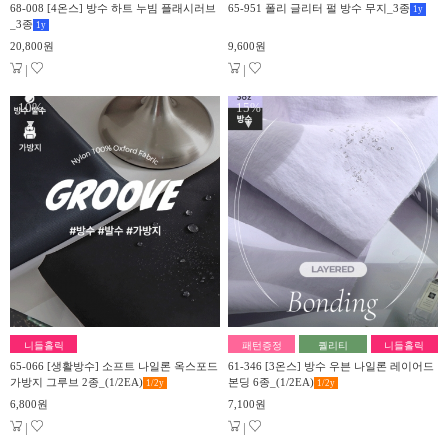
68-008 [4온스] 방수 하트 누빔 플래시러브
65-951 폴리 글리터 펄 방수 무지_3종
1
y
_3종
1
y
20,800원
9,600원
|
|
10%
15%
▼
▼
니들홀릭
패턴증정
퀄리티
니들홀릭
65-066 [생활방수] 소프트 나일론 옥스포드
61-346 [3온스] 방수 우븐 나일론 레이어드
가방지 그루브 2종_(1/2EA)
본딩 6종_(1/2EA)
1/2
y
1/2
y
6,800원
7,100원
|
|