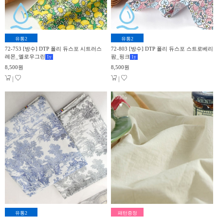
유통2
유통2
72-753 [방수] DTP 폴리 듀스포 시트러스
72-803 [방수] DTP 폴리 듀스포 스트로베리
레몬_옐로우그린
팜_핑크
1
y
1
y
8,500원
8,500원
|
|
30%
▼
유통2
패턴증정