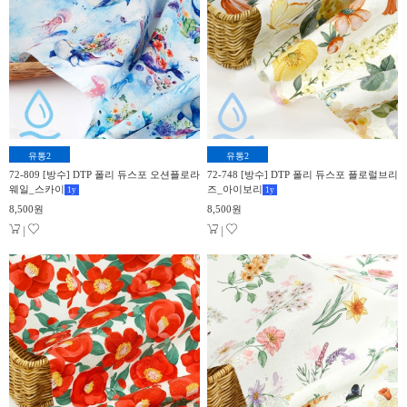
유통2
유통2
72-809 [방수] DTP 폴리 듀스포 오션플로라
72-748 [방수] DTP 폴리 듀스포 플로럴브리
웨일_스카이
즈_아이보리
1
y
1
y
8,500원
8,500원
|
|