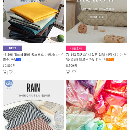
BEST
니들홀릭
48-206 [Basic] 폴리 옥스포드 가방지(방수/
71-162 [3온스] 나일론 입체 니팅 다이아 누
발수) 6종
빔(퀼팅) 멜로우 2종_(1/2EA)
1
y
1/2
y
10,800원
8,500원
|
|
15%
▼