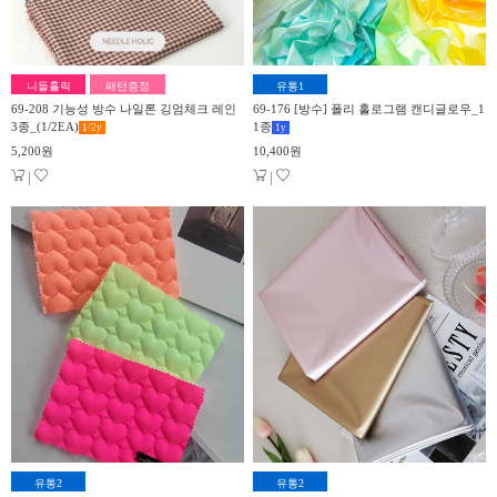
니들홀릭
패턴증정
유통1
69-208 기능성 방수 나일론 깅엄체크 레인
69-176 [방수] 폴리 홀로그램 캔디글로우_1
3종_(1/2EA)
1종
1/2
y
1
y
5,200원
10,400원
|
|
유통2
유통2