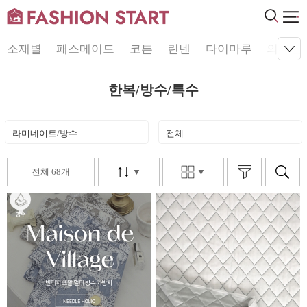
소재별
패스메이드
코튼
린넨
다이마루
의류원
한복/방수/특수
라미네이트/방수
전체
전체 68개
▼
▼
10%
▼