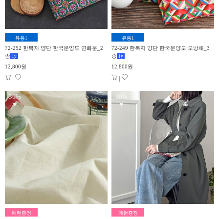
유통1
유통1
72-252 한복지 양단 한국문양도 연화문_2
72-249 한복지 양단 한국문양도 오방채_3
종
종
1
y
1
y
12,800원
12,800원
|
|
30%
30%
▼
▼
패턴증정
패턴증정