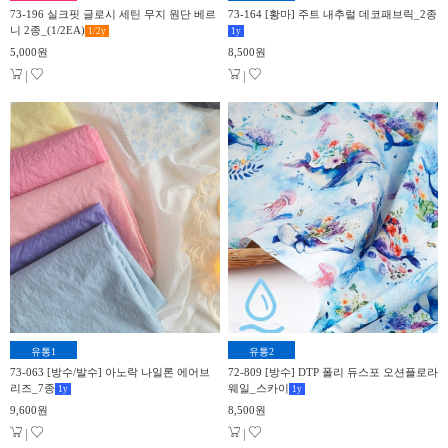
73-196 실크핏 글로시 세틴 무지 원단 베르
73-164 [황마] 주트 내추럴 데코패브릭_2종
니 2종_(1/2EA)
1/2
y
1
y
5,000원
8,500원
|
|
유통1
유통2
73-063 [방수/발수] 아노락 나일론 에어브
72-809 [방수] DTP 폴리 듀스포 오션플로라
리즈_7종
웨일_스카이
1
y
1
y
9,600원
8,500원
|
|