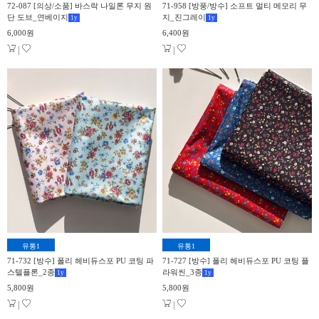
72-087 [의상/소품] 바스락 나일론 무지 원
71-958 [방풍/방수] 소프트 멀티 메모리 무
단 도브_연베이지
지_진그레이
1
y
1
y
6,000원
6,400원
|
|
유통1
유통1
71-732 [방수] 폴리 헤비듀스포 PU 코팅 파
71-727 [방수] 폴리 헤비듀스포 PU 코팅 플
스텔플론_2종
라워씬_3종
1
y
1
y
5,800원
5,800원
|
|