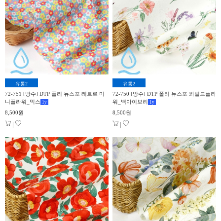
유통2
유통2
72-751 [방수] DTP 폴리 듀스포 레트로 미
72-750 [방수] DTP 폴리 듀스포 와일드플라
니플라워_믹스
워_백아이보리
1
y
1
y
8,500원
8,500원
|
|