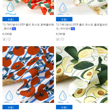
유통2
유통2
72-749 [방수] DTP 폴리 듀스포 동백플라워
72-748 [방수] DTP 폴리 듀스포 플로럴브리
_화이트
즈_아이보리
1
y
1
y
8,500원
8,500원
|
|
유통2
유통2