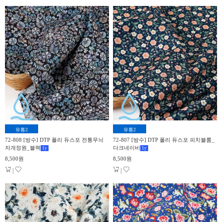
유통2
유통2
72-808 [방수] DTP 폴리 듀스포 전통무늬
72-807 [방수] DTP 폴리 듀스포 피치블룸_
자개정원_블랙
다크네이비
1
y
1
y
8,500원
8,500원
|
|