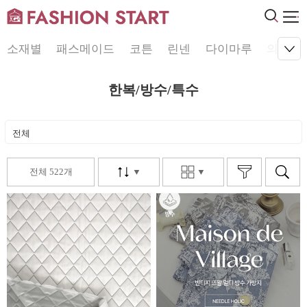
소재별
패스메이드
코튼
린넨
다이마루
의류원
한복/방수/특수
전체
전체 522개
▼
▼
10%
▼