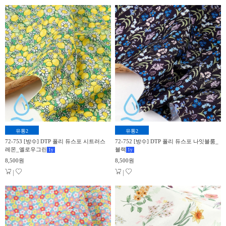
유통2
유통2
72-753 [방수] DTP 폴리 듀스포 시트러스
72-752 [방수] DTP 폴리 듀스포 나잇블룸_
레몬_옐로우그린
블랙
1
y
1
y
8,500원
8,500원
|
|