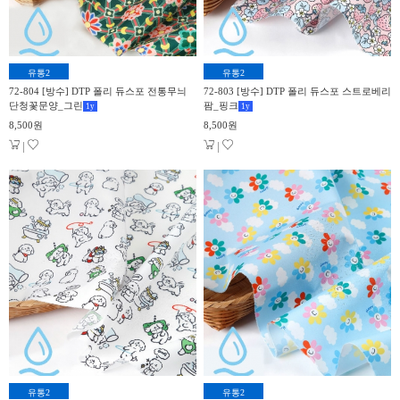
유통2
유통2
72-804 [방수] DTP 폴리 듀스포 전통무늬
72-803 [방수] DTP 폴리 듀스포 스트로베리
단청꽃문양_그린
팜_핑크
1
y
1
y
8,500원
8,500원
|
|
유통2
유통2