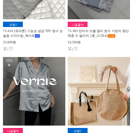
유통2
니들홀릭
73-416 [듀라론] 기능성 냉감 TPU 방수 논
73-383 빈티지 뜨왈 멀티 방수 가방지 원단
슬립 사각누빔_화이트
메종 드 빌리지 2종_(1/2EA)
1
y
1/2
y
33,600원
10,500원
|
|
10%
▼
니들홀릭
유통2