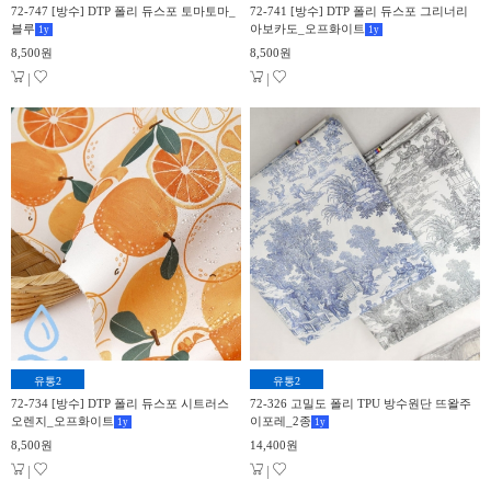
72-747 [방수] DTP 폴리 듀스포 토마토마_
72-741 [방수] DTP 폴리 듀스포 그리너리
블루
아보카도_오프화이트
1
y
1
y
8,500원
8,500원
|
|
유통2
유통2
72-734 [방수] DTP 폴리 듀스포 시트러스
72-326 고밀도 폴리 TPU 방수원단 뜨왈주
오렌지_오프화이트
이포레_2종
1
y
1
y
8,500원
14,400원
|
|