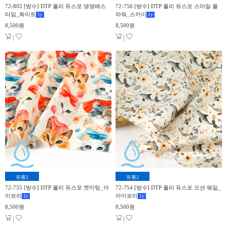
72-802 [방수] DTP 폴리 듀스포 댕댕배스
72-756 [방수] DTP 폴리 듀스포 스마일 플
타임_화이트
라워_스카이
1
y
1
y
8,500원
8,500원
|
|
유통2
유통2
72-755 [방수] DTP 폴리 듀스포 캣미팅_아
72-754 [방수] DTP 폴리 듀스포 오션 웨일_
이보리
아이보리
1
y
1
y
8,500원
8,500원
|
|