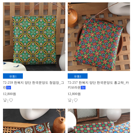
유통1
유통1
72-259 한복지 양단 한국문양도 청엽장_그
72-257 한복지 양단 한국문양도 홍교락_카
린
키브라운
1
y
1
y
12,800원
12,800원
|
|