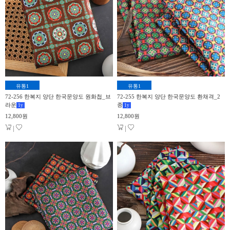
유통1
유통1
72-256 한복지 양단 한국문양도 원화첩_브
72-255 한복지 양단 한국문양도 환채격_2
라운
종
1
y
1
y
12,800원
12,800원
|
|