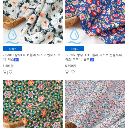
유통2
유통2
72-806 [방수] DTP 폴리 듀스포 빈티지 로
72-805 [방수] DTP 폴리 듀스포 전통무늬
지_믹스
청화 두루미_블루
1
y
1
y
8,500원
8,500원
|
|