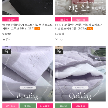
니들홀릭
니들홀릭
패턴증정
65-066 [생활방수] 소프트 나일론 옥스포드
64-471 [생활방수/방풍] 메모리 발레코어
가방지 그루브 2종_(1/2EA)
리본 로즈페페 2종_(1/2EA)
1/2
y
1/2
y
6,800원
8,300원
|
|
15%
10%
▼
▼
패턴증정
퀄리티
니들홀릭
퀄리티
니들홀릭