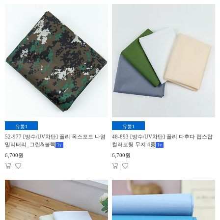
유통1
유통1
52-977 [방수/UV차단] 폴리 옥스포드 나염
48-893 [방수/UV차단] 폴리 다후다 립스탑
밀리터리_그린&블랙
컬러코팅 무지 4종
1
y
1
y
6,700원
6,700원
|
|