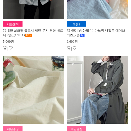
니들홀릭
유통1
73-196 실크핏 글로시 세틴 무지 원단 베르
73-063 [방수/발수] 아노락 나일론 에어브
니 2종_(1/2EA)
리즈_7종
1/2
y
1
y
5,000원
9,600원
|
|
30%
30%
▼
▼
패턴증정
패턴증정