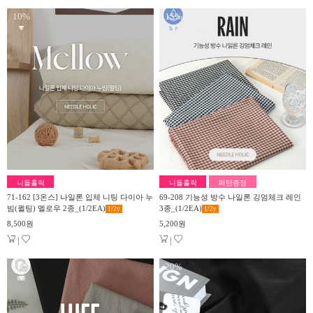
10%
15%
▼
▼
니들홀릭
니들홀릭
패턴증정
71-162 [3온스] 나일론 입체 니팅 다이아 누
69-208 기능성 방수 나일론 깅엄체크 레인
빔(퀼팅) 멜로우 2종_(1/2EA)
3종_(1/2EA)
1/2
y
1/2
y
8,500원
5,200원
|
|
10%
20%
▼
▼