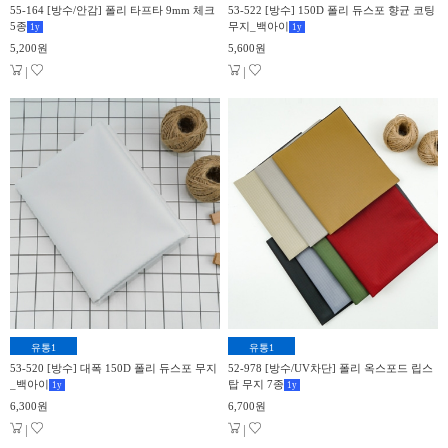
55-164 [방수/안감] 폴리 타프타 9mm 체크
53-522 [방수] 150D 폴리 듀스포 향균 코팅
5종
무지_백아이
1
y
1
y
5,200원
5,600원
|
|
유통1
유통1
53-520 [방수] 대폭 150D 폴리 듀스포 무지
52-978 [방수/UV차단] 폴리 옥스포드 립스
_백아이
탑 무지 7종
1
y
1
y
6,300원
6,700원
|
|