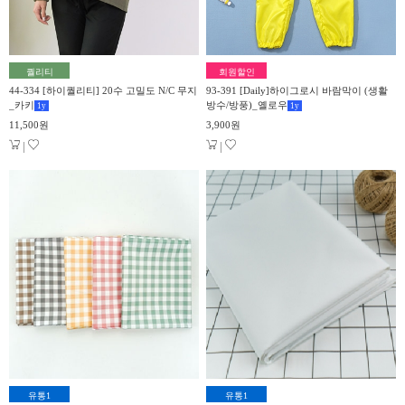
퀄리티
회원할인
44-334 [하이퀄리티] 20수 고밀도 N/C 무지
93-391 [Daily]하이그로시 바람막이 (생활
_카키
방수/방풍)_옐로우
1
y
1
y
11,500원
3,900원
|
|
유통1
유통1