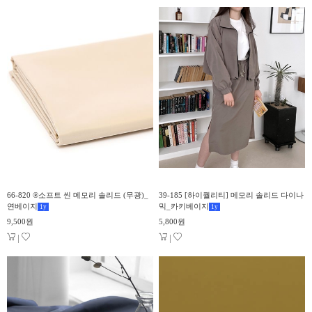
66-820 ®소프트 씬 메모리 솔리드 (무광)_
39-185 [하이퀄리티] 메모리 솔리드 다이나
연베이지
믹_카키베이지
1
y
1
y
9,500원
5,800원
|
|