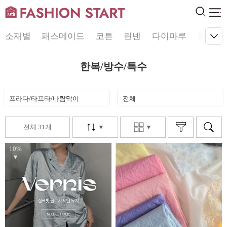
소재별
패스메이드
코튼
린넨
다이마루
의류원
한복/방수/특수
프라다/타프타/바람막이
전체
전체 31개
▼
▼
10%
▼