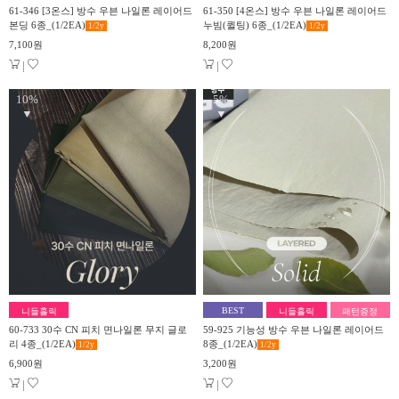
61-346 [3온스] 방수 우븐 나일론 레이어드
61-350 [4온스] 방수 우븐 나일론 레이어드
본딩 6종_(1/2EA)
누빔(퀼팅) 6종_(1/2EA)
1/2
y
1/2
y
7,100원
8,200원
|
|
10%
5%
▼
▼
BEST
니들홀릭
니들홀릭
패턴증정
60-733 30수 CN 피치 면나일론 무지 글로
59-925 기능성 방수 우븐 나일론 레이어드
리 4종_(1/2EA)
8종_(1/2EA)
1/2
y
1/2
y
6,900원
3,200원
|
|