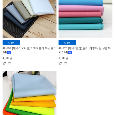
유통1
유통1
46-797 [방수/UV차단] 150D 폴리 듀스포 1
46-775 [방수/안감] 폴리 다후다 립스탑 무
9종
지 21종
1
y
1
y
4,800원
3,800원
|
|