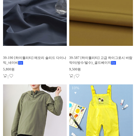
39-190 [하이퀄리티] 메모리 솔리드 다이나
39-587 [하이퀄리티] 고급 하이그로시 바람
믹_네이비
막이(방수/발수)_골드베이지
1
y
1
y
5,800원
9,500원
|
|
10%
▼