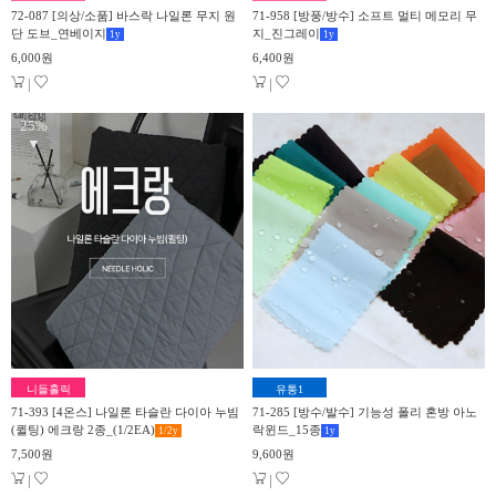
72-087 [의상/소품] 바스락 나일론 무지 원
71-958 [방풍/방수] 소프트 멀티 메모리 무
단 도브_연베이지
지_진그레이
1
y
1
y
6,000원
6,400원
|
|
25%
▼
니들홀릭
유통1
71-393 [4온스] 나일론 타슬란 다이아 누빔
71-285 [방수/발수] 기능성 폴리 혼방 아노
(퀼팅) 에크랑 2종_(1/2EA)
락윈드_15종
1/2
y
1
y
7,500원
9,600원
|
|