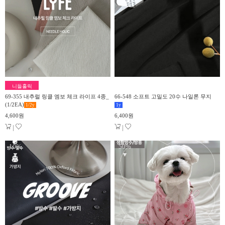
니들홀릭
69-355 내추럴 링클 엠보 체크 라이프 4종_
66-548 소프트 고밀도 20수 나일론 무지
(1/2EA)
1/2
y
1
y
4,600원
6,400원
|
|
10%
50%
▼
▼