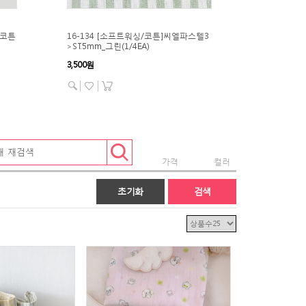
퀄리티
 코튼
16-134 [소프트워싱/코튼]씨엘파스텔3
47-970 
>ST.5mm_그린(1/4EA)
크런치_버
3,500원
13,800원
가격
컬러
초기화
검색