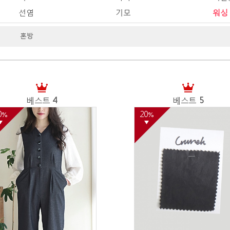
선염
기모
워싱
혼방
베스트
4
베스트
5
0
20
%
%
▼
▼