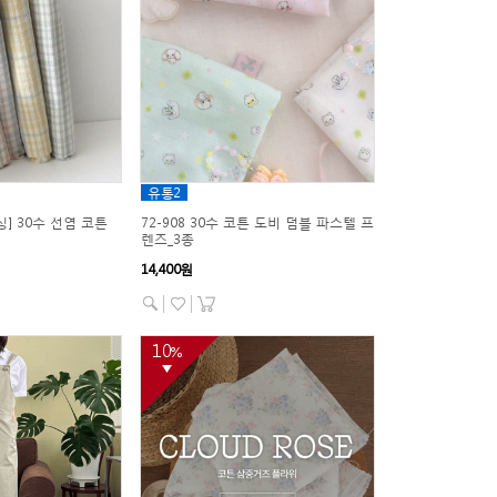
유통2
싱] 30수 선염 코튼
72-908 30수 코튼 도비 덤블 파스텔 프
렌즈_3종
14,400원
10
%
▼