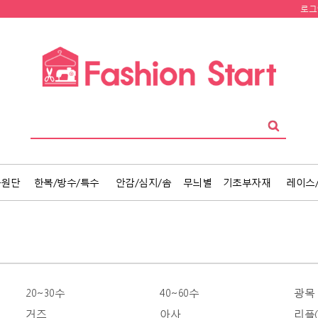
로그
품원단
한복/방수/특수
안감/심지/솜
무늬별
기초부자재
레이스
20~30수
40~60수
광목
거즈
아사
리플