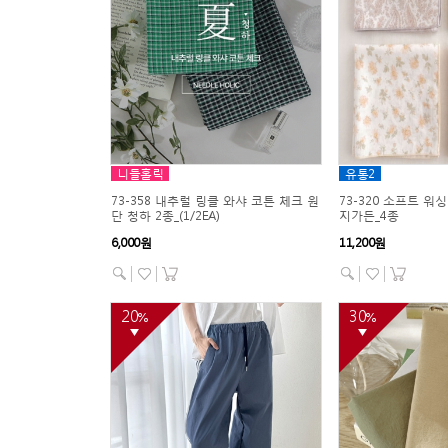
니들홀릭
유통2
73-358 내추럴 링클 와샤 코튼 체크 원
73-320 소프트 워
단 청하 2종_(1/2EA)
지가든_4종
6,000원
11,200원
20
30
%
%
▼
▼