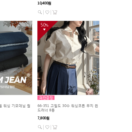
10,400원
50
%
▼
패턴증정
트윌 워싱 기모데님 웜
66-351 고밀도 30수 워싱코튼 무지 윈
드러너 8종
7,800원