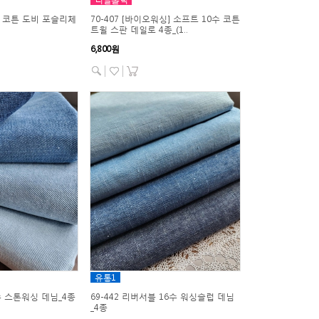
싱] 코튼 도비 포슬리체
70-407 [바이오워싱] 소프트 10수 코튼
트윌 스판 데일로 4종_(1..
6,800원
유통1
7수 스톤워싱 데님_4종
69-442 리버서블 16수 워싱슬럽 데님
_4종