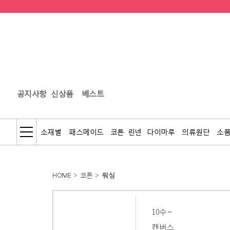
공지사항
신상품
베스트
소재별
패스메이드
코튼
린넨
다이마루
의류원단
소
HOME
>
코튼
>
워싱
10수~
캔버스