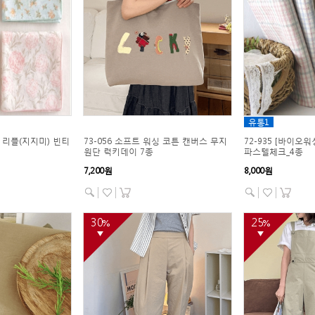
유통1
싱 리플(지지미) 빈티
73-056 소프트 워싱 코튼 캔버스 무지
72-935 [바이오워
원단 럭키데이 7종
파스텔체크_4종
7,200원
8,000원
30
25
%
%
▼
▼