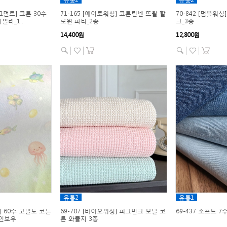
피그먼트] 코튼 30수
71-165 [에어로워싱] 코튼린넨 뜨왈 할
70-842 [덤블워
일리_1..
로윈 파티_2종
크_3종
14,400원
12,800원
유통2
유통1
싱] 60수 고밀도 코튼
69-707 [바이오워싱] 피그먼크 모달 코
69-437 소프트 
인보우
튼 와플지 3종