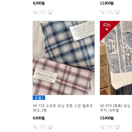
6,000원
12,800원
40
%
▼
유통2
68-728 소프트 워싱 코튼 스판 멜로우
66-950 [톡톡] 워
체크_2종
무지_내추럴
9,600원
15,400원