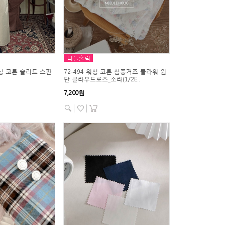
니들홀릭
워싱 코튼 솔리드 스판
72-494 워싱 코튼 삼중거즈 플라워 원
단 클라우드로즈_소라(1/2E..
7,200원