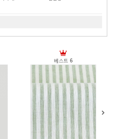
베스트
6
15
%
▼