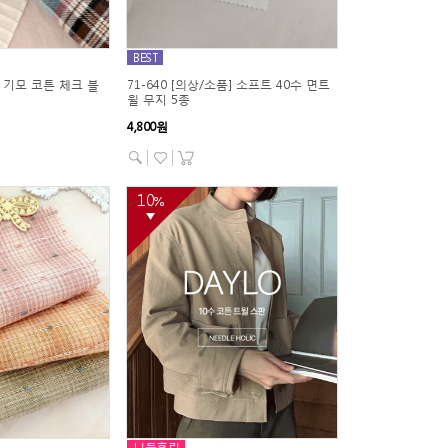
BEST
] 기모 코튼 체크 블
71-640 [의상/소품] 소프트 40수 면트
윌 무지 5종
4,800원
10
%
▼
니들홀릭