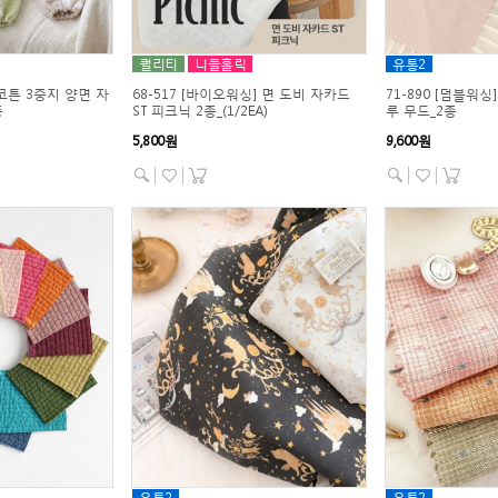
퀄리티
니들홀릭
유통2
달코튼 3중지 양면 자
68-517 [바이오워싱] 면 도비 자카드
71-890 [덤블워싱
종
ST 피크닉 2종_(1/2EA)
루 무드_2종
5,800원
9,600원
유통2
유통2