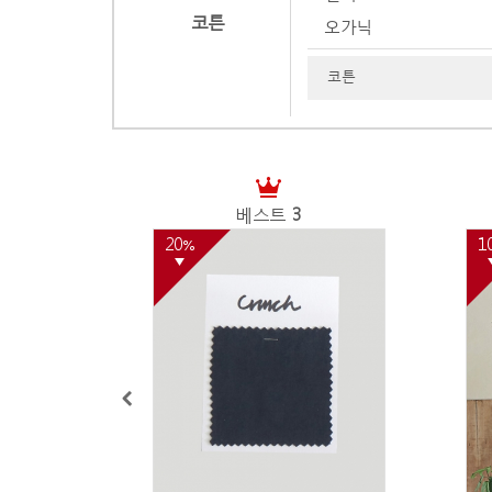
코튼
오가닉
코튼
베스트
3
20
1
%
▼