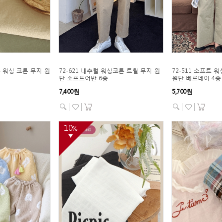
0수 워싱 코튼 무지 원
72-621 내추럴 워싱코튼 트윌 무지 원
72-511 소프트 
단 소프트어반 6종
원단 베르데이 4종
7,400원
5,700원
10
%
▼