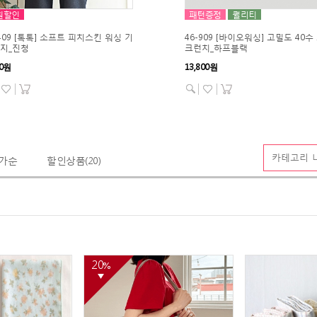
원할인
패턴증정
퀄리티
-409 [톡톡] 소프트 피치스킨 워싱 기
46-909 [바이오워싱] 고밀도 40수
지_진청
크런치_하프블랙
00원
13,800원
가순
할인상품
(20)
20
%
▼