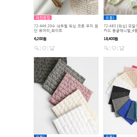
패턴증정
유통1
72-446 20수 내추럴 워싱 코튼 무지 원
72-483 [워싱] 모
단 퓨어리_화이트
카드 몽글애니멀_4
6,200원
18,400원
유통1
유통1