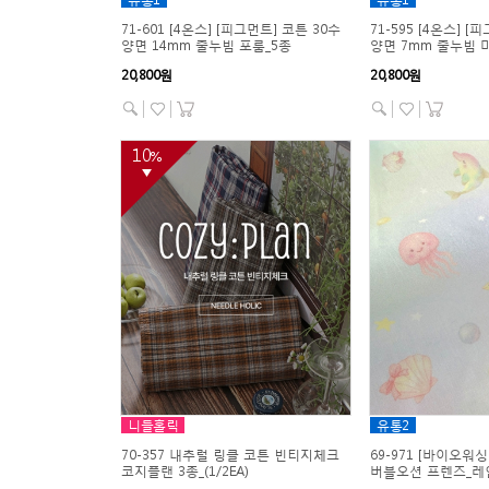
71-601 [4온스] [피그먼트] 코튼 30수
71-595 [4온스] [
양면 14mm 줄누빔 포룸_5종
양면 7mm 줄누빔 마
20,800원
20,800원
10
%
▼
니들홀릭
유통2
70-357 내추럴 링클 코튼 빈티지체크
69-971 [바이오워
코지플랜 3종_(1/2EA)
버블오션 프렌즈_레