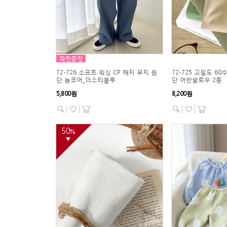
패턴증정
72-726 소프트 워싱 CP 해지 무지 원
72-725 고밀도 6
단 놈코어_더스티블루
단 어반슬로우 2종
5,800원
8,200원
50
%
▼