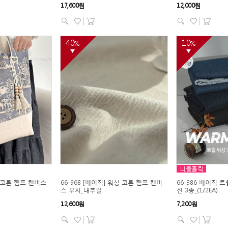
17,600원
12,000원
40
10
%
%
▼
▼
니들홀릭
싱 코튼 햄프 캔버스
66-968 [베이직] 워싱 코튼 햄프 캔버
66-386 베이직 
스 무지_내추럴
진 3종_(1/2EA)
12,600원
7,200원