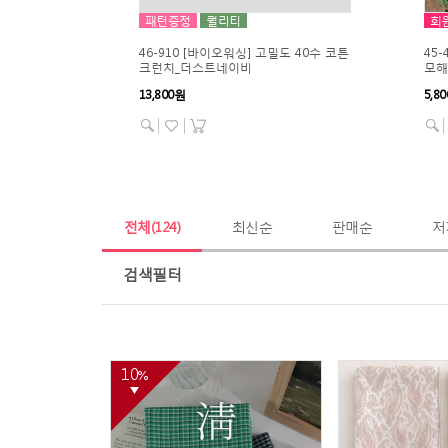
패턴증정
퀄리티
회
싱코튼 에코_
46-910 [바이오워싱] 고밀도 40수 코튼
45
크런치_더스트네이비
모해
13,800원
5,8
전체
(124)
최신순
판매순
저
검색필터
10
%
▼