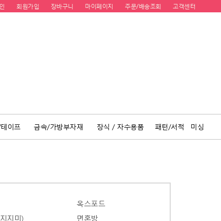
인
회원가입
장바구니
마이페이지
주문/배송조회
고객센터
/테이프
금속/가방부자재
장식 / 자수용품
패턴/서적
미싱
옥스포드
(지지미)
면혼방