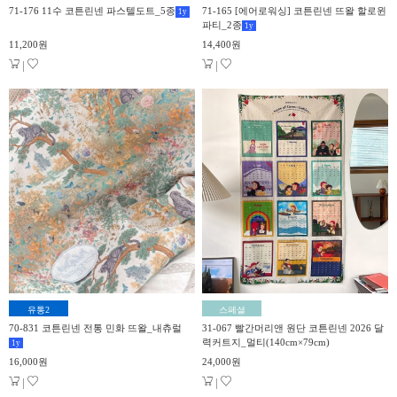
71-176 11수 코튼린넨 파스텔도트_5종
71-165 [에어로워싱] 코튼린넨 뜨왈 할로윈
1
y
파티_2종
1
y
11,200원
14,400원
|
|
유통2
스페셜
70-831 코튼린넨 전통 민화 뜨왈_내츄럴
31-067 빨간머리앤 원단 코튼린넨 2026 달
력커트지_멀티(140cm×79cm)
1
y
16,000원
24,000원
|
|