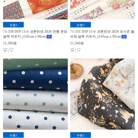
유통2
유통2
71-330 DTP 11수 코튼린넨 2026 전통 문양
71-331 DTP 11수 코튼린넨 2026 포시즌 플
달력 커트지_(145cm x 90cm)
라워 달력 커트지_(145cm x 90cm)
1
y
1
y
11,500원
11,500원
|
|
유통2
유통2