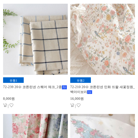
유통1
유통2
72-239 20수 코튼린넨 스퀘어 체크_2종
72-210 20수 코튼린넨 민화 뜨왈 새꽃정원_
1
y
백아이보리
1
y
8,000원
16,000원
|
|