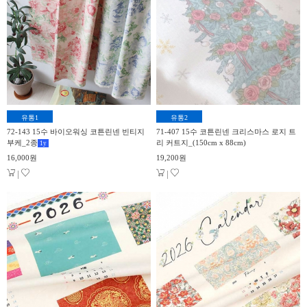
유통1
유통2
72-143 15수 바이오워싱 코튼린넨 빈티지
71-407 15수 코튼린넨 크리스마스 로지 트
부케_2종
리 커트지_(150cm x 88cm)
1
y
16,000원
19,200원
|
|