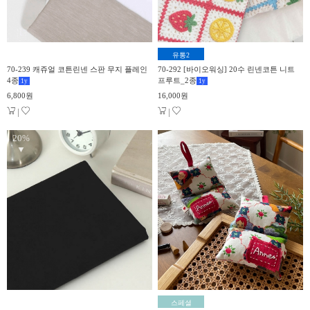
유통2
70-239 캐쥬얼 코튼린넨 스판 무지 플레인
70-292 [바이오워싱] 20수 린넨코튼 니트
4종
프루트_2종
1
y
1
y
6,800원
16,000원
|
|
20%
▼
스페셜