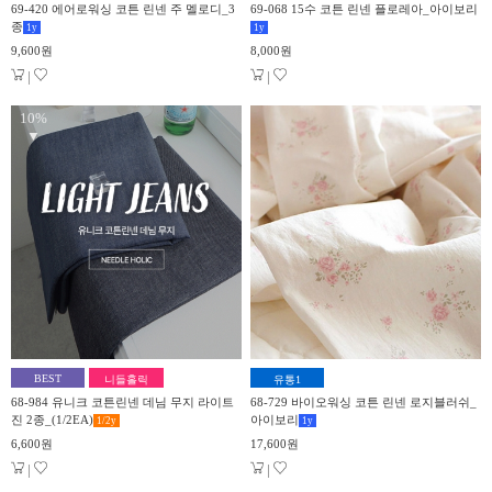
69-420 에어로워싱 코튼 린넨 주 멜로디_3
69-068 15수 코튼 린넨 플로레아_아이보리
종
1
y
1
y
9,600원
8,000원
|
|
10%
▼
BEST
니들홀릭
유통1
68-984 유니크 코튼린넨 데님 무지 라이트
68-729 바이오워싱 코튼 린넨 로지블러쉬_
진 2종_(1/2EA)
아이보리
1/2
y
1
y
6,600원
17,600원
|
|