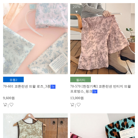
20%
▼
유통2
퀄리티
70-601 코튼린넨 뜨왈 로즈_3종
70-570 [한정기획] 코튼린넨 빈티지 뜨왈
1
y
프로방스_핑크
1
y
9,600원
13,000원
|
|
20%
▼