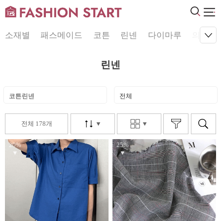
소재별
패스메이드
코튼
린넨
다이마루
의류원
린넨
코튼린넨
전체
전체 178개
▼
▼
20%
25%
▼
▼