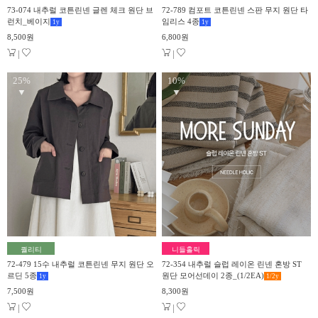
73-074 내추럴 코튼린넨 글렌 체크 원단 브
72-789 컴포트 코튼린넨 스판 무지 원단 타
런치_베이지
임리스 4종
1
y
1
y
8,500원
6,800원
|
|
25%
10%
▼
▼
퀄리티
니들홀릭
72-479 15수 내추럴 코튼린넨 무지 원단 오
72-354 내추럴 슬럽 레이온 린넨 혼방 ST
르딘 5종
원단 모어선데이 2종_(1/2EA)
1
y
1/2
y
7,500원
8,300원
|
|