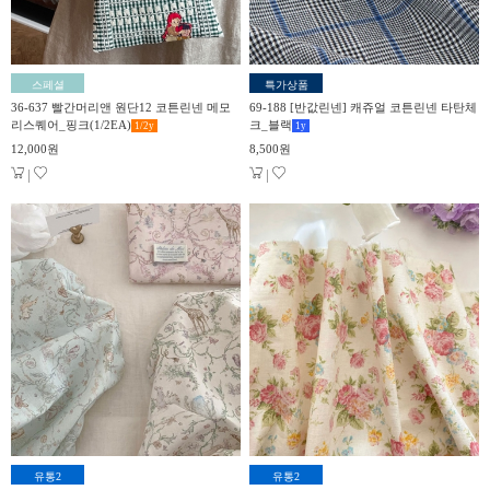
스페셜
특가상품
36-637 빨간머리앤 원단12 코튼린넨 메모
69-188 [반값린넨] 캐쥬얼 코튼린넨 타탄체
리스퀘어_핑크(1/2EA)
크_블랙
1/2
y
1
y
12,000원
8,500원
|
|
유통2
유통2