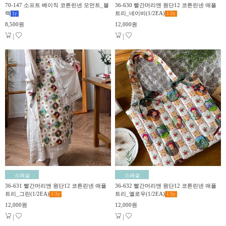
70-147 소프트 베이직 코튼린넨 모먼트_블
36-630 빨간머리앤 원단12 코튼린넨 애플
랙
트리_네이비(1/2EA)
1
y
1/2
y
8,500원
12,000원
|
|
스페셜
스페셜
36-631 빨간머리앤 원단12 코튼린넨 애플
36-632 빨간머리앤 원단12 코튼린넨 애플
트리_그린(1/2EA)
트리_옐로우(1/2EA)
1/2
y
1/2
y
12,000원
12,000원
|
|