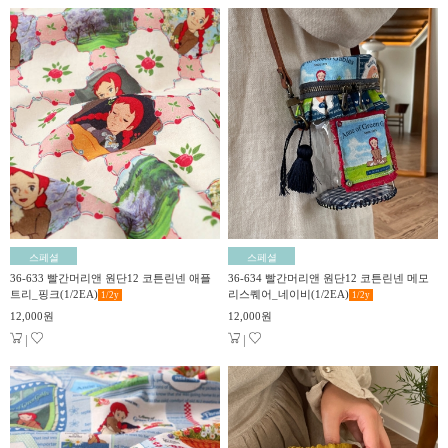
스페셜
스페셜
36-633 빨간머리앤 원단12 코튼린넨 애플
36-634 빨간머리앤 원단12 코튼린넨 메모
트리_핑크(1/2EA)
리스퀘어_네이비(1/2EA)
1/2
y
1/2
y
12,000원
12,000원
|
|