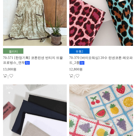
퀄리티
유통2
70-571 [한정기획] 코튼린넨 빈티지 뜨왈
70-370 [바이오워싱] 20수 린넨코튼 레오파
프로방스_연두
드_2종
1
y
1
y
13,000원
12,800원
|
|
30%
▼