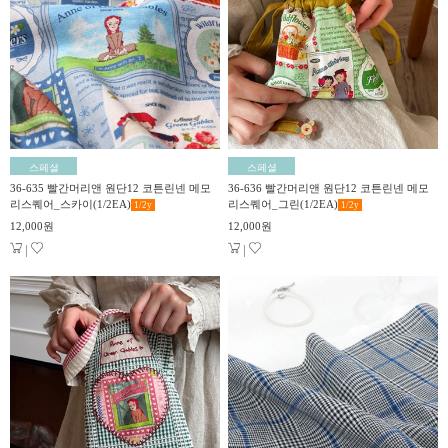
스페셜
스페셜
36-635 빨간머리앤 원단12 코튼린넨 메모
36-636 빨간머리앤 원단12 코튼린넨 메모
리스퀘어_스카이(1/2EA)
리스퀘어_그린(1/2EA)
1/2
y
1/2
y
12,000원
12,000원
|
|
50%
▼