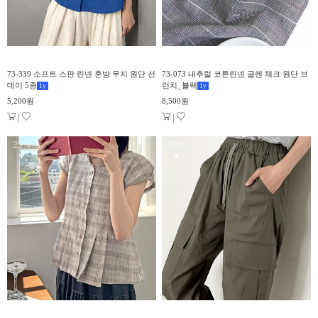
73-339 소프트 스판 린넨 혼방 무지 원단 선
73-073 내추럴 코튼린넨 글렌 체크 원단 브
데이 5종
런치_블랙
1
y
1
y
5,200원
8,500원
|
|
25%
30%
▼
▼