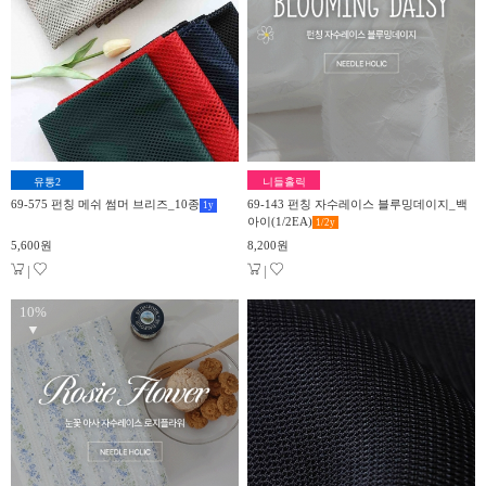
유통2
니들홀릭
69-575 펀칭 메쉬 썸머 브리즈_10종
69-143 펀칭 자수레이스 블루밍데이지_백
1
y
아이(1/2EA)
1/2
y
5,600원
8,200원
|
|
10%
▼