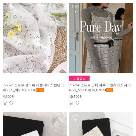
20%
10%
▼
▼
니들홀릭
72-378 소프트 플라워 라셀레이스 원단 그
71-764 소프트 입체 자수 라셀레이스 퓨어
레이스_화이트(1/2EA)
데이_오프화이트(1/2EA)
1/2
y
1/2
y
4,600원
10,500원
|
|
20%
▼