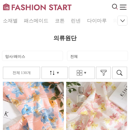
소재별
패스메이드
코튼
린넨
다이마루
의류원
의류원단
망사/레이스
전체
전체 130개
▼
▼
40%
40%
▼
▼