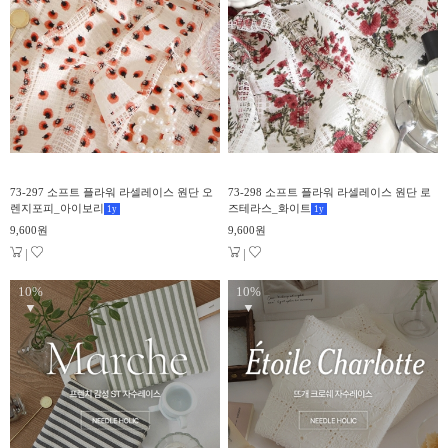
73-297 소프트 플라워 라셀레이스 원단 오
73-298 소프트 플라워 라셀레이스 원단 로
렌지포피_아이보리
즈테라스_화이트
1
y
1
y
9,600원
9,600원
|
|
10%
10%
▼
▼