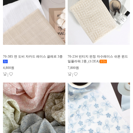
70-385 면 도비 자카드 레이스 끌레르 3종
70-234 빈티지 펀칭 자수레이스 쉬폰 윈드
밀플라워 2종_(1/2EA)
1
y
1/2
y
4,800원
7,800원
|
|
30%
▼