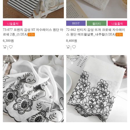
BEST
니들홀릭
퀄리티
니들홀릭
73-077 프렌치 감성 ST 자수레이스 원단 마
72-662 빈티지 감성 뜨개 크로쉐 자수레이
르쉐 2종_(1/2EA)
스 원단 에뜨왈샬롯_내추럴(1/2EA)
1/2
y
1/2
y
6,300원
8,400원
|
|
25%
25%
▼
▼