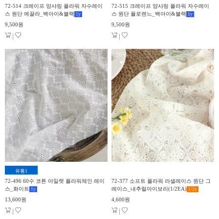
72-514 크레이프 양샤링 플라워 자수레이
72-515 크레이프 양샤링 플라워 자수레이
스 원단 에끌라_백아이&블랙
스 원단 플로렌느_백아이&블랙
1
y
1
y
9,500원
9,500원
|
|
20%
▼
유통1
72-496 60수 코튼 아일렛 플라워체인 레이
72-377 소프트 플라워 라셀레이스 원단 그
스_화이트
레이스_내추럴아이보리(1/2EA)
1
y
1/2
y
13,600원
4,600원
|
|