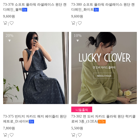
73-378 소프트 플라워 라셀레이스 원단 캔
73-380 소프트 플라워 라셀레이스 원단 캔
디레인_블랙
디레인_화이트
1
y
1
y
9,600원
9,600원
|
|
20%
10%
▼
▼
니들홀릭
73-375 빈티지 자카드 해지 페이즐리 원단
73-302 면 도비 자카드 플라워 원단 럭키클
에트로_D.네이비
로버 3종_(1/2EA)
1
y
1/2
y
7,800원
5,500원
|
|