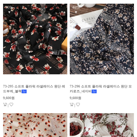
40%
40%
▼
▼
73-295 소프트 플라워 라셀레이스 원단 레
73-296 소프트 플라워 라셀레이스 원단 모
드부케_블랙
카로즈_네이비
1
y
1
y
9,600원
9,600원
|
|
40%
40%
▼
▼