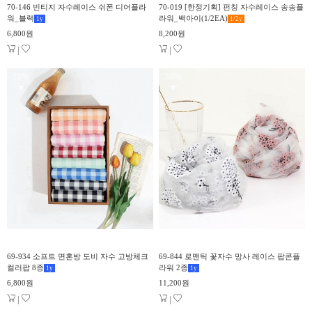
70-146 빈티지 자수레이스 쉬폰 디어플라
70-019 [한정기획] 펀칭 자수레이스 송송플
워_블랙
라워_백아이(1/2EA)
1
y
1/2
y
6,800원
8,200원
|
|
20%
30%
▼
▼
69-934 소프트 면혼방 도비 자수 고방체크
69-844 로맨틱 꽃자수 망사 레이스 팝콘플
컬러팝 8종
라워 2종
1
y
1
y
6,800원
11,200원
|
|