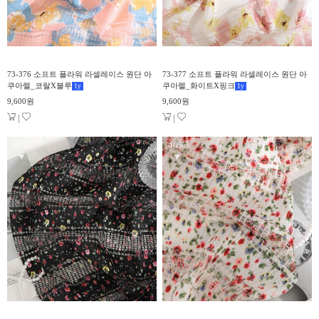
73-376 소프트 플라워 라셀레이스 원단 아
73-377 소프트 플라워 라셀레이스 원단 아
쿠아렐_코랄X블루
쿠아렐_화이트X핑크
1
y
1
y
9,600원
9,600원
|
|
40%
40%
▼
▼