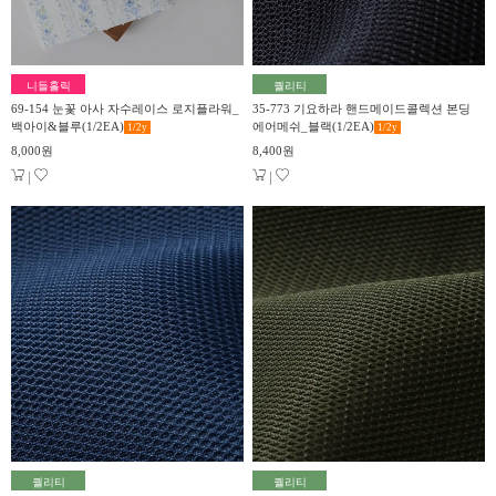
니들홀릭
퀄리티
69-154 눈꽃 아사 자수레이스 로지플라워_
35-773 기요하라 핸드메이드콜렉션 본딩
백아이&블루(1/2EA)
에어메쉬_블랙(1/2EA)
1/2
y
1/2
y
8,000원
8,400원
|
|
퀄리티
퀄리티