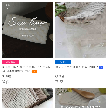
10%
▼
니들홀릭
유통2
69-687 빈티지 자수 요루쉬폰 스노우플라
69-715 소프트 쿨 메쉬 안감_연베이지
1
y
워_내추럴화이트(1/2EA)
1/2
y
9,500원
4,000원
|
|
10%
▼