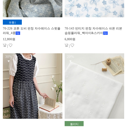
유통1
70-226 코튼 도비 펀칭 자수레이스 스윗플
70-143 빈티지 펀칭 자수레이스 쉬폰 리본
라워_4종
솝핑플라워_백아이&스카이
1
y
1
y
12,800원
6,800원
|
|
30%
20%
▼
▼
퀄리티