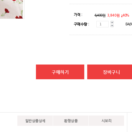
가격 :
6,400원
3,840원
40%
구매수량 :
EA(9
구매하기
장바구니
일반상품상세
환형상품
시보리