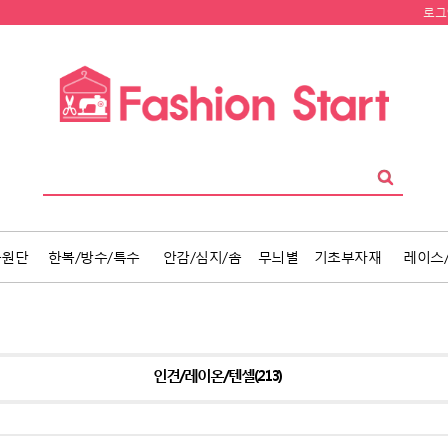
로그
품원단
한복/방수/특수
안감/심지/솜
무늬별
기초부자재
레이스
인견/레이온/텐셀(213)