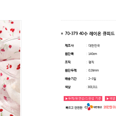
70-379 40수 레이온 큐
제조사
: 대한민국
원단폭
: 140cm
조직
: 평직
원단두께
: 0.26mm
배송기간
: 2~3일
색상
: 303,311
▶두께/유연성/스판성 기준
▶색생