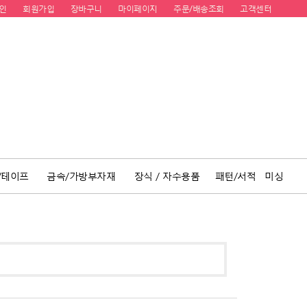
인
회원가입
장바구니
마이페이지
주문/배송조회
고객센터
/테이프
금속/가방부자재
장식 / 자수용품
패턴/서적
미싱