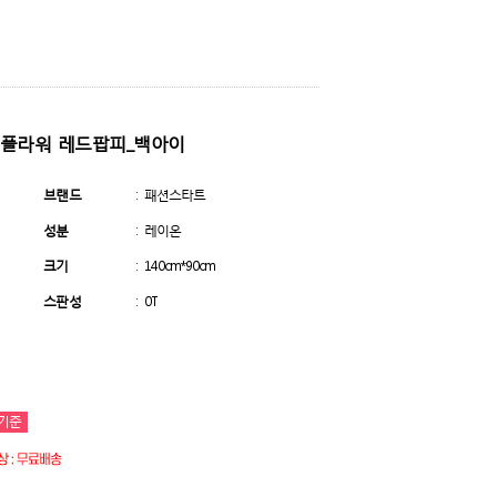
피드 플라워 레드팝피_백아이
브랜드
: 패션스타트
성분
: 레이온
크기
: 140cm*90cm
스판성
: 0T
기준