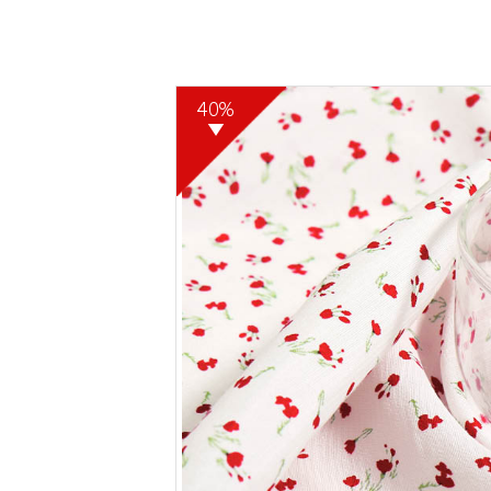
40%
▼